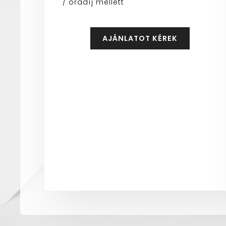
/ óradíj mellett
AJÁNLATOT KÉREK