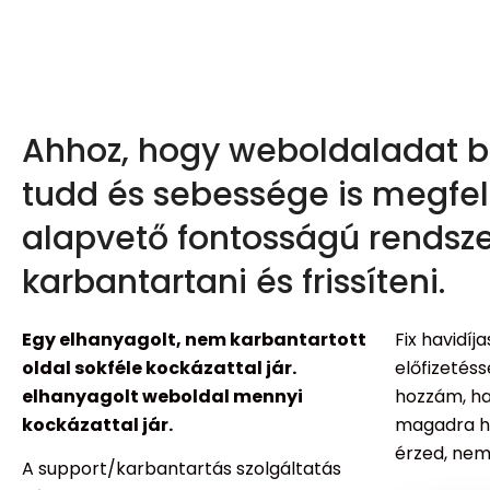
Ahhoz, hogy weboldaladat 
tudd és sebessége is megfel
alapvető fontosságú rendsz
karbantartani és frissíteni.
Egy elhanyagolt, nem karbantartott
Fix havidí
oldal sokféle kockázattal jár.
előfizetéss
elhanyagolt weboldal mennyi
hozzám, ha 
kockázattal jár.
magadra ha
érzed, nem
A support/karbantartás szolgáltatás