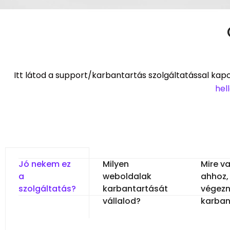
Itt látod a support/karbantartás szolgáltatással kap
hel
Jó nekem ez
Milyen
Mire v
a
weboldalak
ahhoz,
szolgáltatás?
karbantartását
végezn
vállalod?
karban