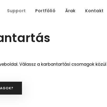
Support
Portfólió
Árak
Kontakt
antartás
t weboldal. Válassz a karbantartási csomagok közül
MAGOK?