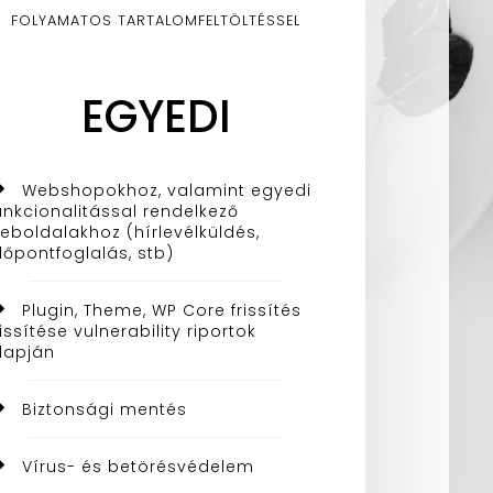
FOLYAMATOS TARTALOMFELTÖLTÉSSEL
EGYEDI
Webshopokhoz, valamint egyedi
unkcionalitással rendelkező
eboldalakhoz (hírlevélküldés,
dőpontfoglalás, stb)
Plugin, Theme, WP Core frissítés
rissítése vulnerability riportok
lapján
Biztonsági mentés
Vírus- és betörésvédelem