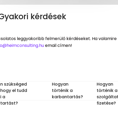
Gyakori kérdések
csolatos leggyakoribb felmerülő kérdéseket. Ha valamire
lo@heimconsulting.hu
email címen!
an szükséged
Hogyan
Hogyan
 hogy el tudd
történik a
történik a
i a
karbantartás?
szolgálta
tartást?
fizetése?