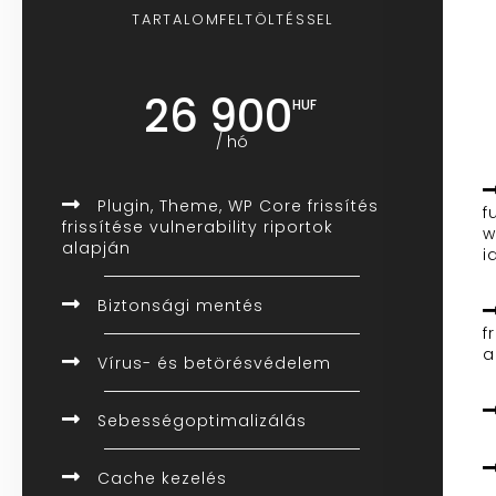
TARTALOMFELTÖLTÉSSEL
26 900
HUF
/ hó
Plugin, Theme, WP Core frissítés
f
frissítése vulnerability riportok
w
alapján
i
Biztonsági mentés
f
a
Vírus- és betörésvédelem
Sebességoptimalizálás
Cache kezelés