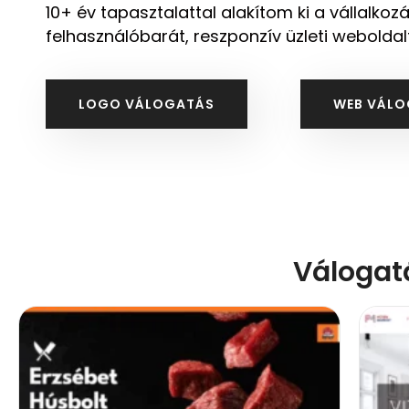
10+ év tapasztalattal alakítom ki a vállalkozá
felhasználóbarát, reszponzív üzleti weboldalt,
LOGO VÁLOGATÁS
WEB VÁL
Válogat