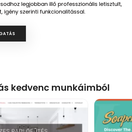
sodhoz legjobban illő professzionális letisztult,
 igény szerinti funkcionalitással.
OGATÁS
ás kedvenc munkáimból